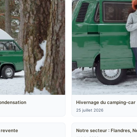
condensation
Hivernage du camping-car :
25 juillet 2026
 revente
Notre secteur : Flandres, N